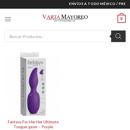
Skip
ENVÍOS A TODO MÉXICO / PRECI
to
content
0
Products
search
Fantasy For Her Her Ultimate
Tongue-gasm – Purple